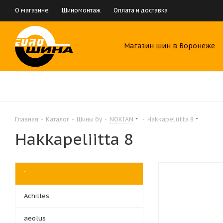
О магазине
Шиномонтаж
Оплата и доставка
Магазин шин в Воронеже
Главная
-
Каталог
-
Шины бу
-
NOKIAN
-
Hakkapeliitta 8
Hakkapeliitta 8
`
Achilles
aeolus