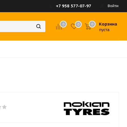
+7 958 577-07-97
Войти
Корзина
0
0
0
пуста