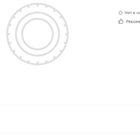
Нет в 
Реком