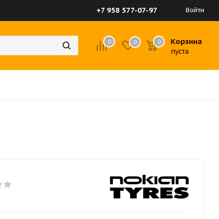
+7 958 577-07-97
Войти
Корзина
0
0
0
пуста