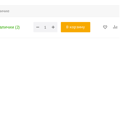
личие
В корзину
аличии (2)