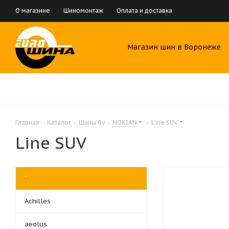
О магазине
Шиномонтаж
Оплата и доставка
Магазин шин в Воронеже
Главная
-
Каталог
-
Шины бу
-
NOKIAN
-
Line SUV
Line SUV
`
Achilles
aeolus