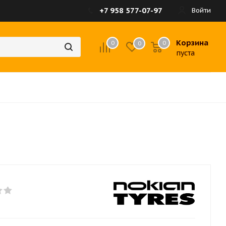
+7 958 577-07-97
Войти
Корзина
0
0
0
пуста