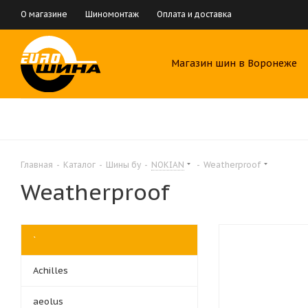
О магазине
Шиномонтаж
Оплата и доставка
Магазин шин в Воронеже
Главная
-
Каталог
-
Шины бу
-
NOKIAN
-
Weatherproof
Weatherproof
`
Achilles
aeolus