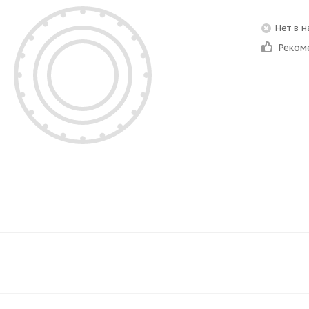
Нет в 
Реком