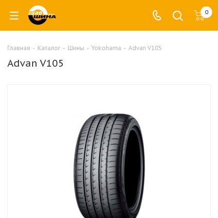
0
Главная
-
Каталог
-
Шины
-
Yokohama
-
Advan V105
Advan V105