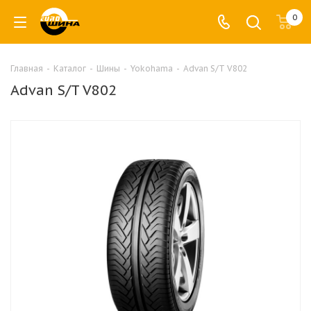
0
Главная
-
Каталог
-
Шины
-
Yokohama
-
Advan S/T V802
Advan S/T V802