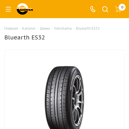
0
Главная
-
Каталог
-
Шины
-
Yokohama
-
Bluearth ES32
Bluearth ES32