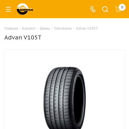
0
Главная
-
Каталог
-
Шины
-
Yokohama
-
Advan V105T
Advan V105T