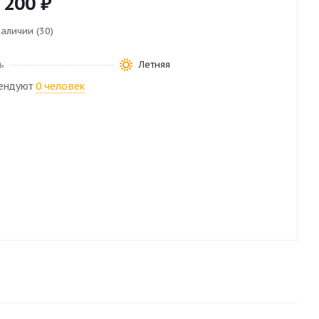
 200
₽
наличии (30)
ь
Летняя
ендуют
0 человек