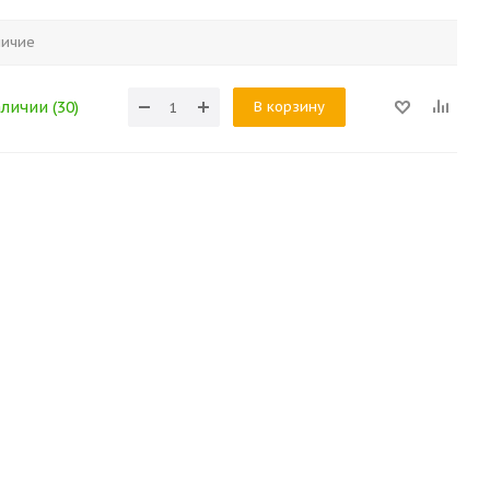
личие
В корзину
аличии (30)