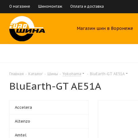
О магазине
Шиномонтаж
Оплата и доставка
Магазин шин в Воронеже
Главная
-
Каталог
-
Шины
-
Yokohama
-
BluEarth-GT AE51A
BluEarth-GT AE51A
Accelera
Altenzo
Amtel