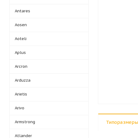
Antares
Aosen
Aoteli
Aplus
Arcron
Arduzza
Arietis
Arivo
Armstrong
Типоразмеры
Atlander