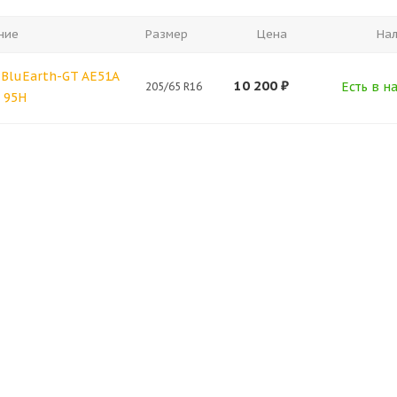
ние
Размер
Цена
На
BluEarth-GT AE51A
10 200
₽
Есть в н
205/65 R16
 95H