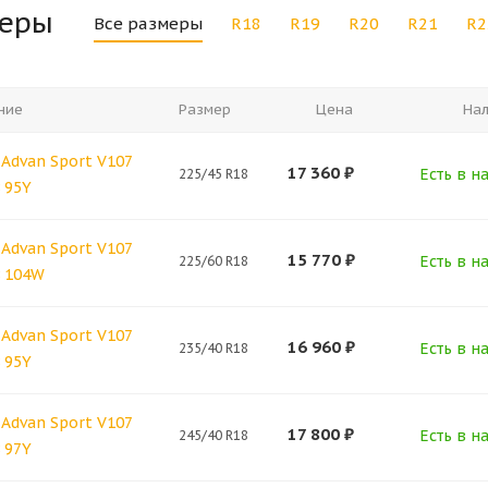
меры
Все размеры
R18
R19
R20
R21
R2
ние
Размер
Цена
На
Advan Sport V107
17 360
₽
Есть в н
225/45 R18
 95Y
Advan Sport V107
15 770
₽
Есть в н
225/60 R18
8 104W
Advan Sport V107
16 960
₽
Есть в н
235/40 R18
 95Y
Advan Sport V107
17 800
₽
Есть в н
245/40 R18
 97Y