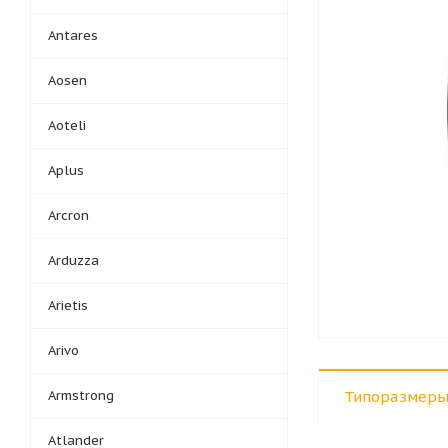
Antares
Aosen
Aoteli
Aplus
Arcron
Arduzza
Arietis
Arivo
Armstrong
Типоразмеры
Atlander