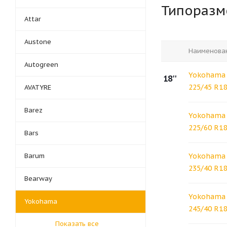
Типораз
Attar
Austone
Наименова
Autogreen
Yokohama 
18''
225/45 R18
AVATYRE
Barez
Yokohama 
225/60 R1
Bars
Barum
Yokohama 
235/40 R18
Bearway
Yokohama 
Yokohama
245/40 R18
Показать все