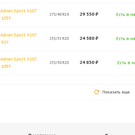
Advan Sport V107
29 550
₽
Есть в н
275/40 R19
 105Y
Advan Sport V107
24 580
₽
Есть в н
235/35 R20
 92Y
Advan Sport V107
24 830
₽
Есть в н
255/50 R20
 109Y
Показать еще