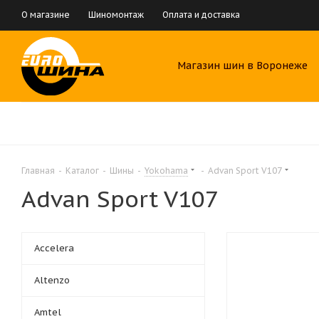
О магазине
Шиномонтаж
Оплата и доставка
Магазин шин в Воронеже
Главная
-
Каталог
-
Шины
-
Yokohama
-
Advan Sport V107
Advan Sport V107
Accelera
Altenzo
Amtel