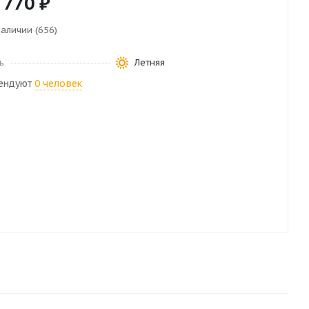
 770
₽
наличии (656)
ь
Летняя
ендуют
0 человек