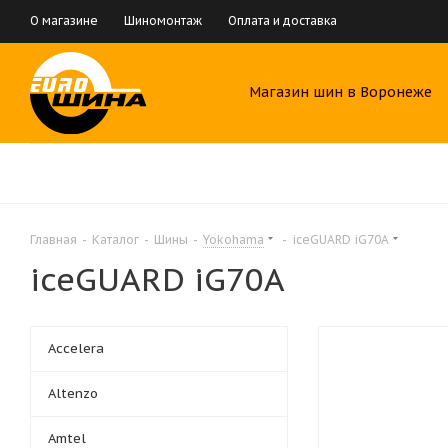
О магазине
Шиномонтаж
Оплата и доставка
Магазин шин в Воронеже
Главная
-
Каталог
-
Шины
-
Yokohama
-
iceGUARD iG70A
iceGUARD iG70A
Accelera
Altenzo
Amtel