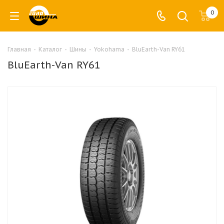
0
Главная
-
Каталог
-
Шины
-
Yokohama
-
BluEarth-Van RY61
BluEarth-Van RY61