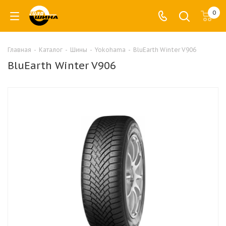
0
Главная
-
Каталог
-
Шины
-
Yokohama
-
BluEarth Winter V906
BluEarth Winter V906