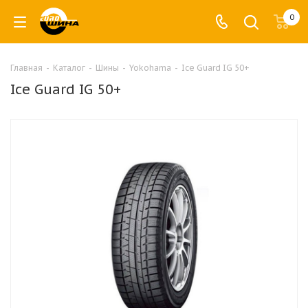
0
Главная
-
Каталог
-
Шины
-
Yokohama
-
Ice Guard IG 50+
Ice Guard IG 50+