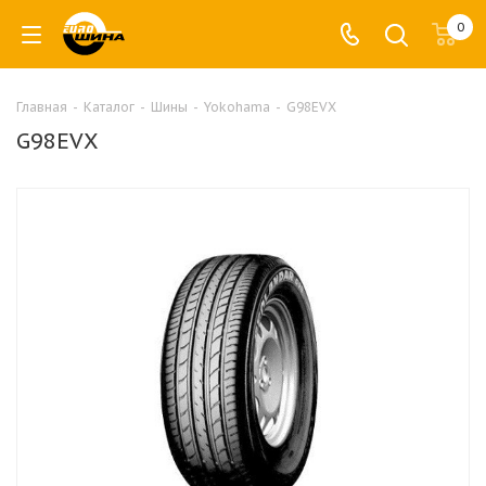
0
Главная
-
Каталог
-
Шины
-
Yokohama
-
G98EVX
G98EVX