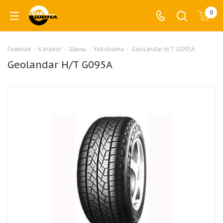
0
Главная
-
Каталог
-
Шины
-
Yokohama
-
Geolandar H/T G095A
Geolandar H/T G095A