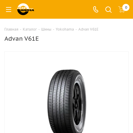
0
Главная
-
Каталог
-
Шины
-
Yokohama
-
Advan V61E
Advan V61E