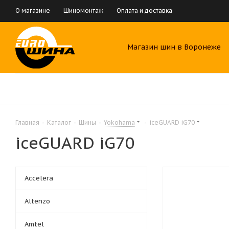
О магазине
Шиномонтаж
Оплата и доставка
Магазин шин в Воронеже
Главная
-
Каталог
-
Шины
-
Yokohama
-
iceGUARD iG70
iceGUARD iG70
Accelera
Altenzo
Amtel