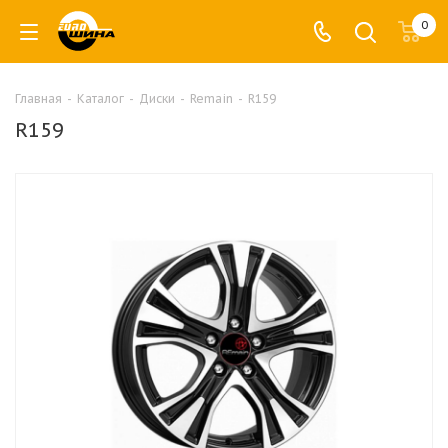
0
Главная
-
Каталог
-
Диски
-
Remain
-
R159
R159