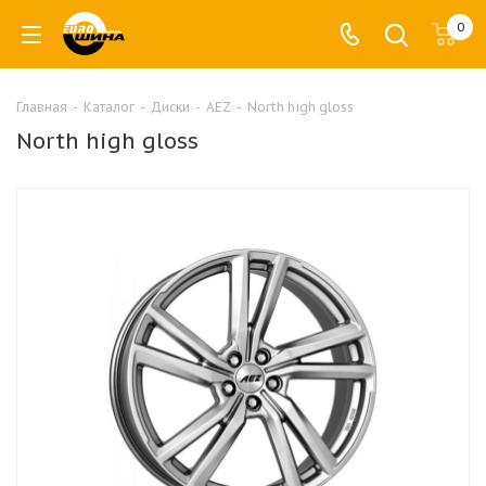
0
Главная
-
Каталог
-
Диски
-
AEZ
-
North high gloss
North high gloss