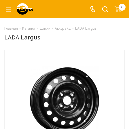
0
Главная
-
Каталог
-
Диски
-
Аккурайд
-
LADA Largus
LADA Largus