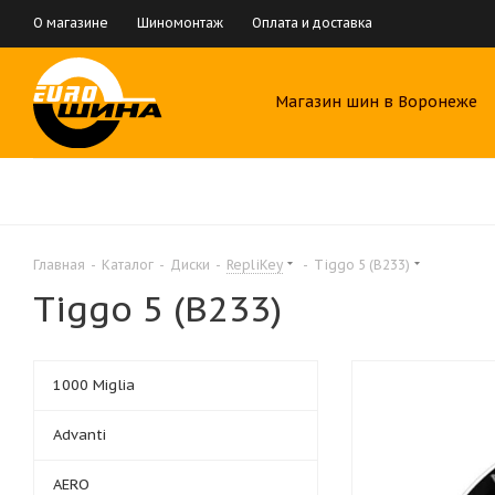
О магазине
Шиномонтаж
Оплата и доставка
Магазин шин в Воронеже
Главная
-
Каталог
-
Диски
-
RepliKey
-
Tiggo 5 (B233)
Tiggo 5 (B233)
1000 Miglia
Advanti
AERO