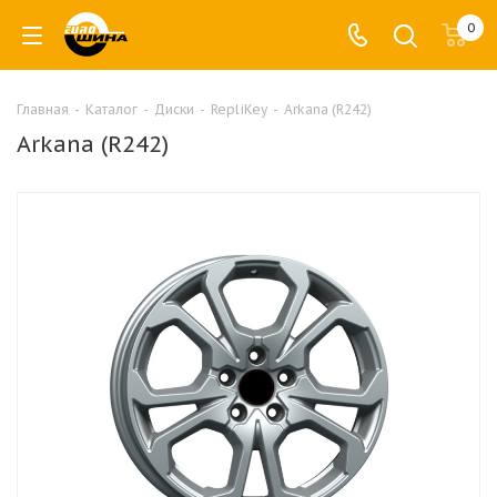
0
Главная
-
Каталог
-
Диски
-
RepliKey
-
Arkana (R242)
Arkana (R242)