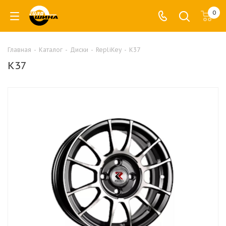
0
Главная
-
Каталог
-
Диски
-
RepliKey
-
K37
K37