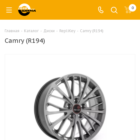
0
Главная
-
Каталог
-
Диски
-
RepliKey
-
Camry (R194)
Camry (R194)