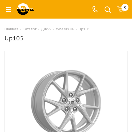
0
Главная
-
Каталог
-
Диски
-
Wheels UP
-
Up105
Up105