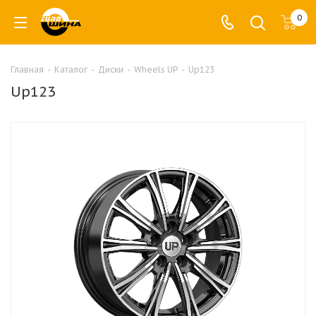
0
Главная
-
Каталог
-
Диски
-
Wheels UP
-
Up123
Up123