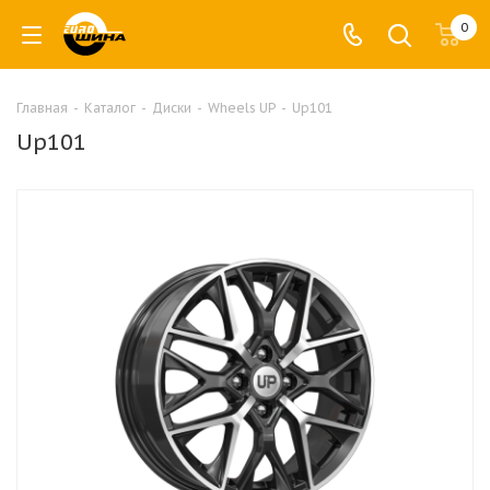
0
Главная
-
Каталог
-
Диски
-
Wheels UP
-
Up101
Up101