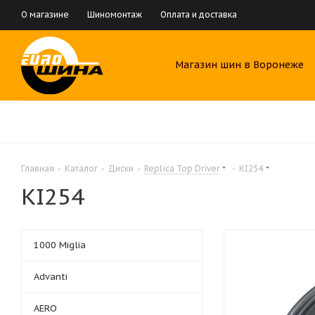
О магазине
Шиномонтаж
Оплата и доставка
Магазин шин в Воронеже
Главная
-
Каталог
-
Диски
-
Replica Top Driver
-
KI254
KI254
1000 Miglia
Advanti
AERO