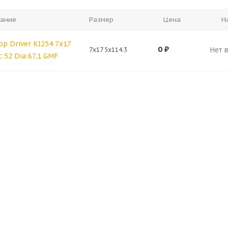
ание
Размер
Цена
Н
op Driver KI254 7x17
0
₽
Нет 
7x17 5x114.3
t:52 Dia:67,1 GMF