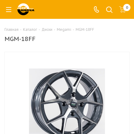
0
Главная
-
Каталог
-
Диски
-
Megami
-
MGM-18FF
MGM-18FF