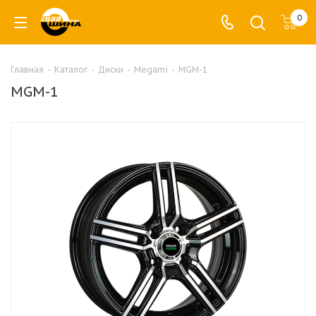
0
Главная
-
Каталог
-
Диски
-
Megami
-
MGM-1
MGM-1