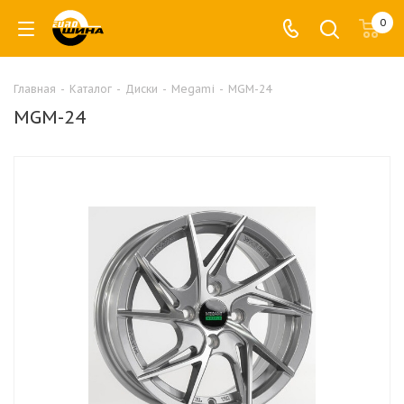
0
Главная
-
Каталог
-
Диски
-
Megami
-
MGM-24
MGM-24