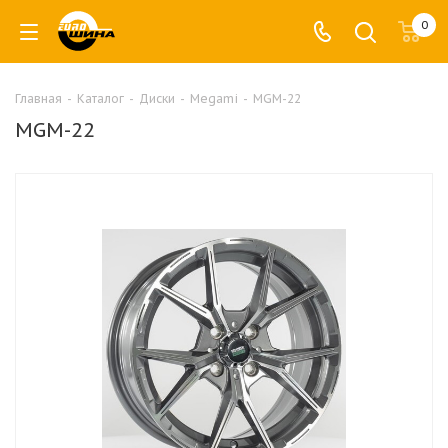
0
Главная
-
Каталог
-
Диски
-
Megami
-
MGM-22
MGM-22