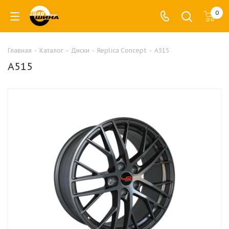
0
Главная
-
Каталог
-
Диски
-
Replica Concept
-
A515
A515