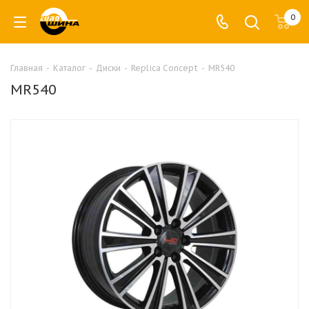
0
Главная
-
Каталог
-
Диски
-
Replica Concept
-
MR540
MR540