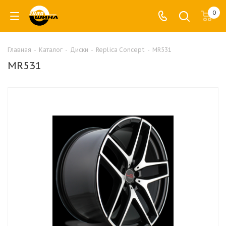
0
Главная
-
Каталог
-
Диски
-
Replica Concept
-
MR531
MR531