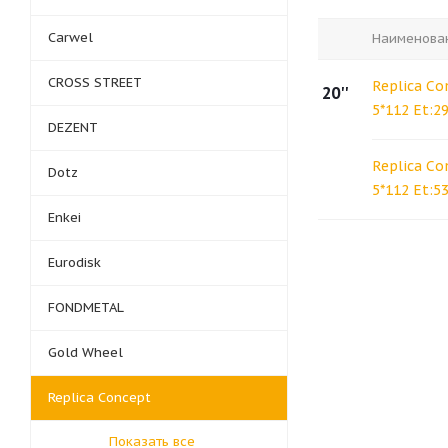
Carwel
Наименова
CROSS STREET
Replica Co
20''
5*112 Et:2
DEZENT
Replica Co
Dotz
5*112 Et:53
Enkei
Eurodisk
FONDMETAL
Gold Wheel
Replica Concept
Показать все