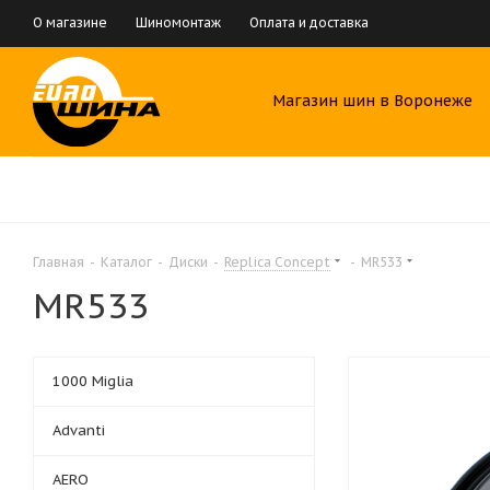
О магазине
Шиномонтаж
Оплата и доставка
Магазин шин в Воронеже
Главная
-
Каталог
-
Диски
-
Replica Concept
-
MR533
MR533
1000 Miglia
Advanti
AERO