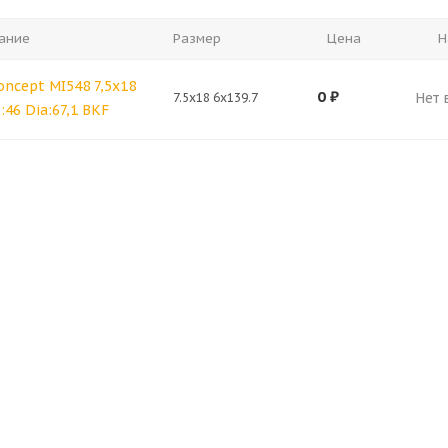
ание
Размер
Цена
Н
oncept MI548 7,5x18
0
₽
Нет 
7.5x18 6x139.7
t:46 Dia:67,1 BKF