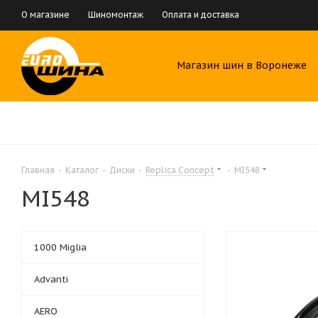
О магазине
Шиномонтаж
Оплата и доставка
Магазин шин в Воронеже
Главная
-
Каталог
-
Диски
-
Replica Concept
-
MI548
MI548
1000 Miglia
Advanti
AERO