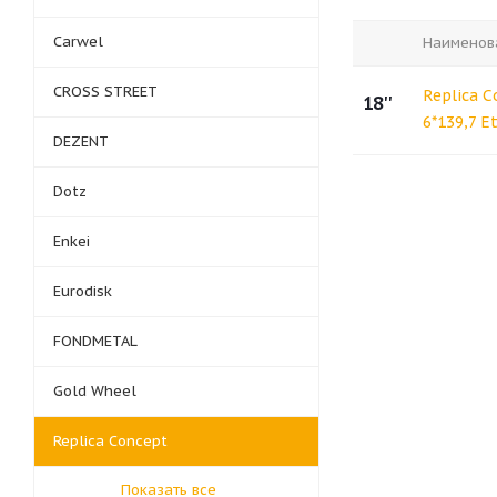
Carwel
Наименов
CROSS STREET
Replica C
18''
6*139,7 E
DEZENT
Dotz
Enkei
Eurodisk
FONDMETAL
Gold Wheel
Replica Concept
Показать все