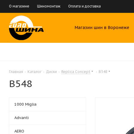
О магазине
Шиномонтаж
Оплата и доставка
Магазин шин в Воронеже
Главная
-
Каталог
-
Диски
-
Replica Concept
-
B548
B548
1000 Miglia
Advanti
AERO