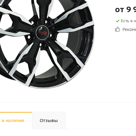
от
9 
Есть в 
Реком
 и наличие
Отзывы