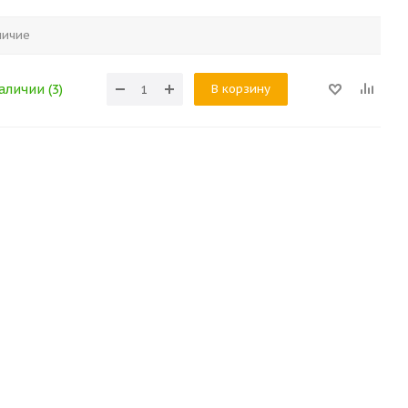
личие
В корзину
аличии (3)