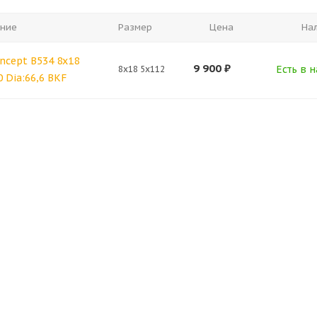
ние
Размер
Цена
На
oncept B534 8x18
9 900
₽
Есть в н
8x18 5x112
0 Dia:66,6 BKF