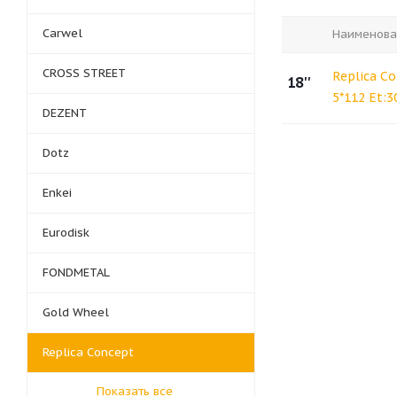
Carwel
Наименова
CROSS STREET
Replica C
18''
5*112 Et:3
DEZENT
Dotz
Enkei
Eurodisk
FONDMETAL
Gold Wheel
Replica Concept
Показать все