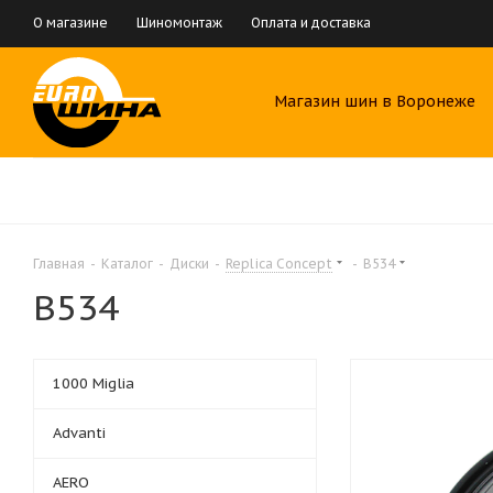
О магазине
Шиномонтаж
Оплата и доставка
Магазин шин в Воронеже
Главная
-
Каталог
-
Диски
-
Replica Concept
-
B534
B534
1000 Miglia
Advanti
AERO