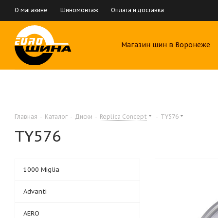
О магазине
Шиномонтаж
Оплата и доставка
Магазин шин в Воронеже
Главная
-
Каталог
-
Диски
-
Replica Concept
-
TY576
TY576
1000 Miglia
Advanti
AERO