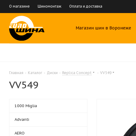
О магазине
Шиномонтаж
Оплата и доставка
Магазин шин в Воронеже
Главная
-
Каталог
-
Диски
-
Replica Concept
-
VV549
VV549
1000 Miglia
Advanti
AERO