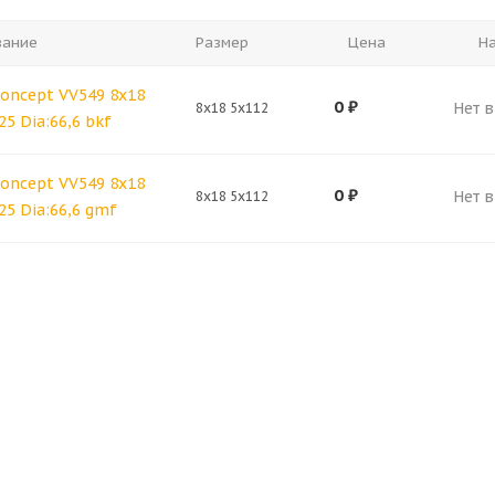
вание
Размер
Цена
Н
Concept VV549 8x18
0
₽
Нет 
8x18 5x112
25 Dia:66,6 bkf
Concept VV549 8x18
0
₽
Нет 
8x18 5x112
:25 Dia:66,6 gmf