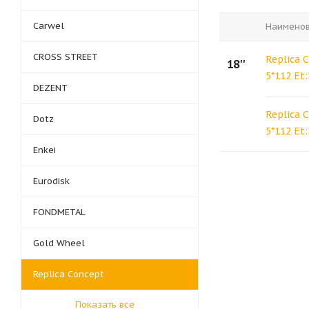
Carwel
Наимено
CROSS STREET
Replica 
18''
5*112 Et:
DEZENT
Replica 
Dotz
5*112 Et
Enkei
Eurodisk
FONDMETAL
Gold Wheel
Replica Concept
Показать все