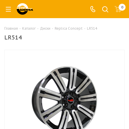
0
Главная
-
Каталог
-
Диски
-
Replica Concept
-
LR514
LR514