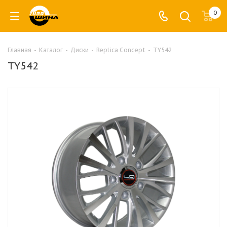
0
Главная
-
Каталог
-
Диски
-
Replica Concept
-
TY542
TY542