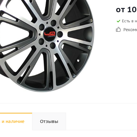
от
10
Есть в 
Реком
 и наличие
Отзывы