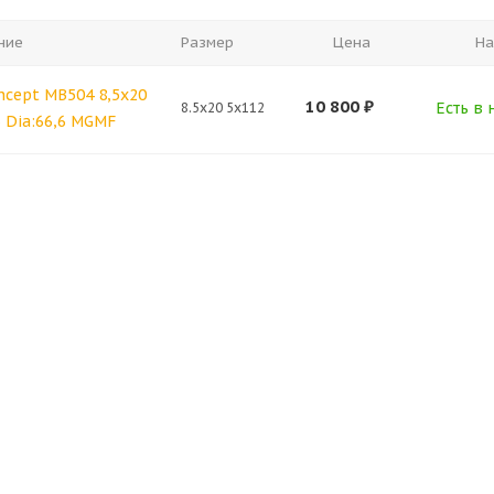
ние
Размер
Цена
На
ncept MB504 8,5x20
10 800
₽
Есть в 
8.5x20 5x112
6 Dia:66,6 MGMF