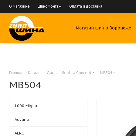
О магазине
Шиномонтаж
Оплата и доставка
Магазин шин в Воронеже
Главная
-
Каталог
-
Диски
-
Replica Concept
-
MB504
MB504
1000 Miglia
Advanti
AERO