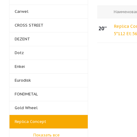
Carwel
Наименова
CROSS STREET
Replica Co
20''
5*112 Et:5
DEZENT
Dotz
Enkei
Eurodisk
FONDMETAL
Gold Wheel
Replica Concept
Показать все