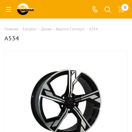
0
Главная
-
Каталог
-
Диски
-
Replica Concept
-
A534
A534