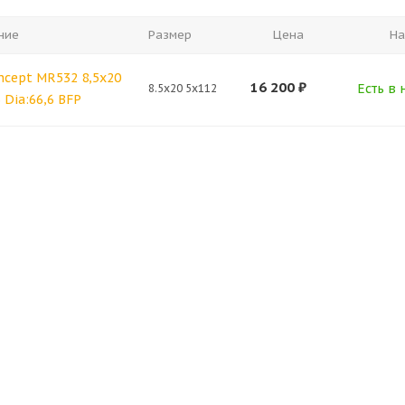
ние
Размер
Цена
На
ncept MR532 8,5x20
16 200
₽
Есть в 
8.5x20 5x112
3 Dia:66,6 BFP