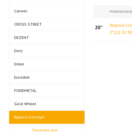
Carwel
Наименова
CROSS STREET
Replica Co
20''
5*112 Et:5
DEZENT
Dotz
Enkei
Eurodisk
FONDMETAL
Gold Wheel
Replica Concept
Показать все