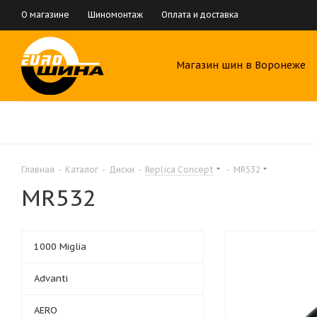
О магазине
Шиномонтаж
Оплата и доставка
Магазин шин в Воронеже
Главная
-
Каталог
-
Диски
-
Replica Concept
-
MR532
MR532
1000 Miglia
Advanti
AERO