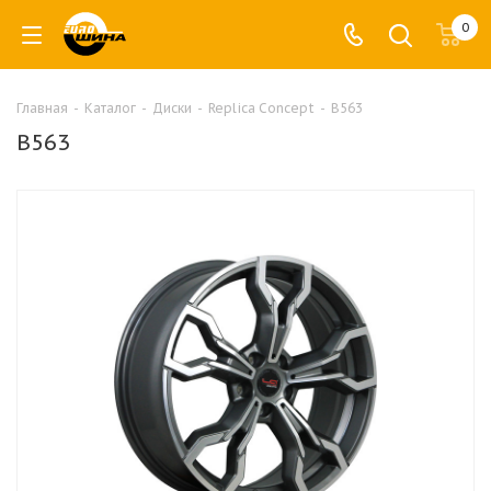
0
Главная
-
Каталог
-
Диски
-
Replica Concept
-
B563
B563