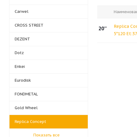
Carwel
Наименова
CROSS STREET
Replica Co
20''
5*120 Et:3
DEZENT
Dotz
Enkei
Eurodisk
FONDMETAL
Gold Wheel
Replica Concept
Показать все