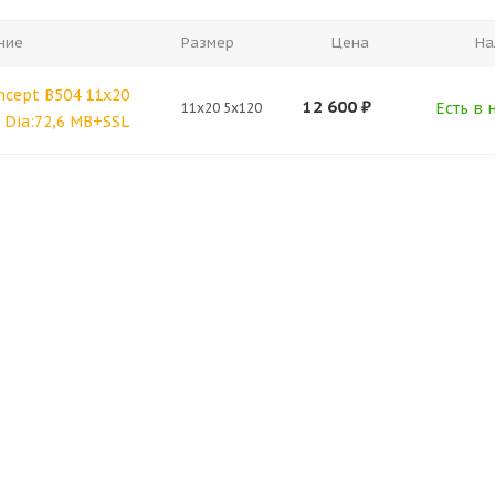
ние
Размер
Цена
На
ncept B504 11x20
12 600
₽
Есть в 
11x20 5x120
7 Dia:72,6 MB+SSL