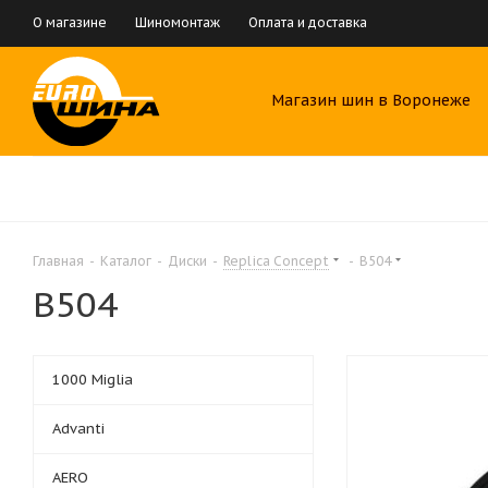
О магазине
Шиномонтаж
Оплата и доставка
Магазин шин в Воронеже
Главная
-
Каталог
-
Диски
-
Replica Concept
-
B504
B504
1000 Miglia
Advanti
AERO