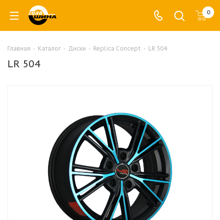
0
Главная
-
Каталог
-
Диски
-
Replica Concept
-
LR 504
LR 504