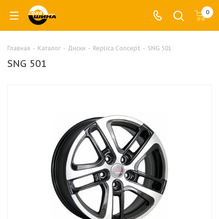
0
Главная
-
Каталог
-
Диски
-
Replica Concept
-
SNG 501
SNG 501